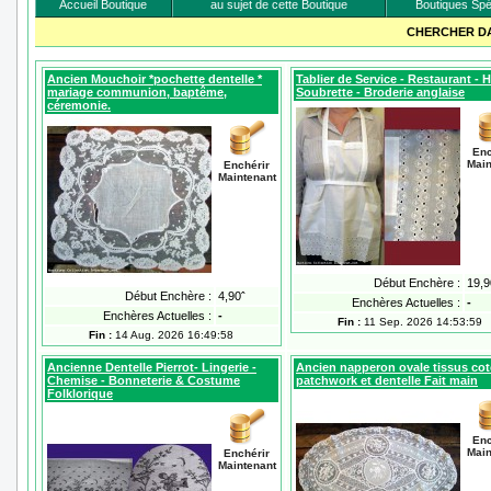
Accueil Boutique
au sujet de cette Boutique
Boutiques Spé
CHERCHER D
Ancien Mouchoir *pochette dentelle *
Tablier de Service - Restaurant - H
mariage communion, baptême,
Soubrette - Broderie anglaise
céremonie.
Enc
Main
Enchérir
Maintenant
Début Enchère :
19,9
Début Enchère :
4,90ˆ
Enchères Actuelles :
-
Enchères Actuelles :
-
Fin :
11 Sep. 2026 14:53:59
Fin :
14 Aug. 2026 16:49:58
Ancienne Dentelle Pierrot- Lingerie -
Ancien napperon ovale tissus co
Chemise - Bonneterie & Costume
patchwork et dentelle Fait main
Folklorique
Enc
Main
Enchérir
Maintenant