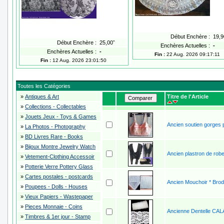
Début Enchère :
19,9
Début Enchère :
25,00ˆ
Enchères Actuelles :
-
Enchères Actuelles :
-
Fin :
22 Aug. 2026 09:17:11
Fin :
12 Aug. 2026 23:01:50
Toutes les Catégories
»
Antiques & Art
Titre de l'Article
»
Collections - Collectables
»
Jouets Jeux - Toys & Games
Ancien soutien gorges p
»
La Photos - Photography
»
BD Livres Rare - Books
»
Bijoux Montre Jewelry Watch
Ancien plastron de rob
»
Vetement-Clothing Accessoir
»
Potterie Verre Pottery Glass
»
Cartes postales - postcards
Ancien Mouchoir * Bro
»
Poupees - Dolls - Houses
»
Vieux Papiers - Wastepaper
»
Pieces Monnaie - Coins
Ancienne Dentelle CALA
»
Timbres & 1er jour - Stamp