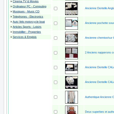
»
Cinema TV & Movies
»
Ordinateur PC - Computing
Ancienne Dentelle Angl
»
Musiques - Music CD
»
Telephones - Electronics
»
Auto Velo motorcycle boat
Ancienne pochette souv
»
Articles Sports - Loisirs
»
Immobillier - Properties
»
Services & Emplois
Ancienne chemise/sur b
2 Anciens napperons co
Ancienne Dentelle CALA
Ancienne Dentelle CALA
Authentique Ancienne C
Deux superbes et authe