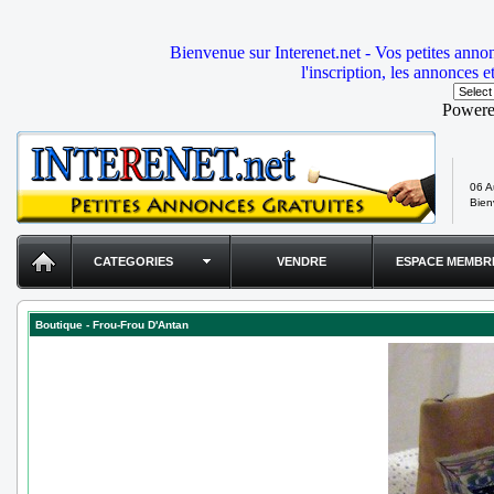
Bienvenue sur Interenet.net - Vos petites anno
l'inscription, les annonces e
Power
06 A
Bie
CATEGORIES
VENDRE
ESPACE MEMBR
Boutique - Frou-Frou D'Antan