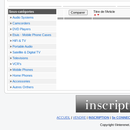
Sous-catégories
Titre de l'Article
»
Audio Systems
»
Camcorders
»
DVD Players
»
Etuis - Mobile Phone Cases
»
HiFi & TV
»
Portable Audio
»
Satellite & Digital TV
»
Televisions
»
VCR's
»
Mobile Phones
»
Home Phones
»
Accessories
»
Autres Orthers
ACCUEIL
|
VENDRE
|
INSCRIPTION
|
Se CONNE
Copyright ©interenet