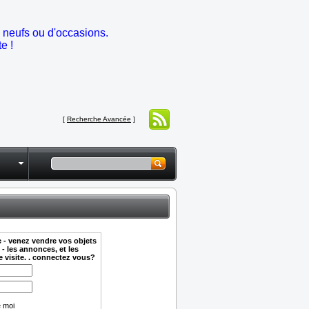
s neufs ou d'occasions.
e !
[
Recherche Avancée
]
e - venez vendre vos objets
 - les annonces, et les
e visite. . connectez vous?
 moi