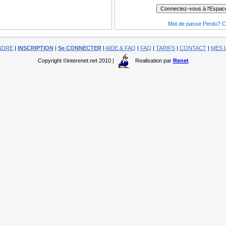
Mot de passe Perdu? Cl
NDRE
|
INSCRIPTION
|
Se CONNECTER
|
AIDE & FAQ
|
FAQ
|
TARIFS
|
CONTACT
|
MES 
Copyright ©interenet.net 2010 |
Realisation par
Renet