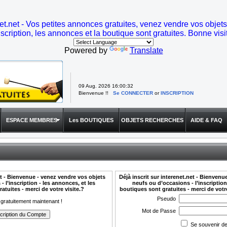
t.net - Vos petites annonces gratuites, venez vendre vos objet
inscription, les annonces et la boutique sont gratuites. Bonne visit
Powered by
Translate
09 Aug. 2026
16:00:32
Bienvenue !!
Se CONNECTER
or
INSCRIPTION
ESPACE MEMBRES
Les BOUTIQUES
OBJETS RECHERCHES
AIDE & FAQ
t - Bienvenue - venez vendre vos objets
Déjà inscrit sur interenet.net - Bienvenu
 l’inscription - les annonces, et les
neufs ou d’occasions - l’inscription
atuites - merci de votre visite.?
boutiques sont gratuites - merci de votr
Pseudo
 gratuitement maintenant !
Mot de Passe
Se souvenir de