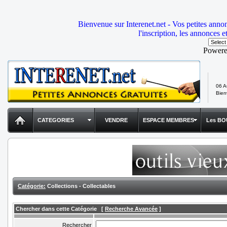
Bienvenue sur Interenet.net - Vos petites anno
l'inscription, les annonces e
Power
06 A
Bie
CATEGORIES
VENDRE
ESPACE MEMBRES
Les BO
Catégorie:
Collections - Collectables
Chercher dans cette Catégorie
[
Recherche Avancée
]
Rechercher