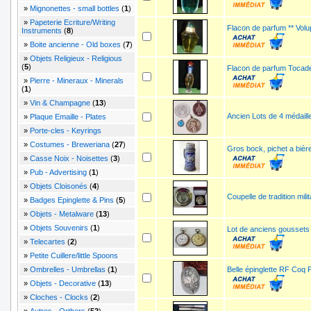
»
Mignonettes - small bottles
(
1
)
»
Papeterie Ecriture/Writing
Flacon de parfum ** Volu
Instruments
(
8
)
»
Boite ancienne - Old boxes
(
7
)
»
Objets Religieux - Religious
(
5
)
Flacon de parfum Tocad
»
Pierre - Mineraux - Minerals
(
1
)
»
Vin & Champagne
(
13
)
Ancien Lots de 4 médaille
»
Plaque Emaille - Plates
»
Porte-cles - Keyrings
»
Costumes - Breweriana
(
27
)
Gros bock, pichet a bièr
»
Casse Noix - Noisettes
(
3
)
»
Pub - Advertising
(
1
)
»
Objets Cloisonés
(
4
)
Coupelle de tradition mi
»
Badges Epinglette & Pins
(
5
)
»
Objets - Metalware
(
13
)
»
Objets Souvenirs
(
1
)
Lot de anciens goussets 
»
Telecartes
(
2
)
»
Petite Cuillere/little Spoons
»
Ombrelles - Umbrellas
(
1
)
Belle épinglette RF Coq 
»
Objets - Decorative
(
13
)
»
Cloches - Clocks
(
2
)