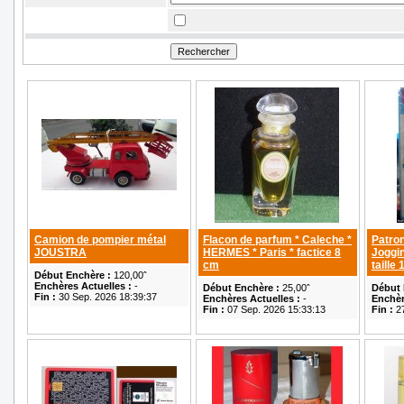
Camion de pompier métal
Flacon de parfum * Caleche *
Patro
JOUSTRA
HERMES * Paris * factice 8
Joggi
cm
taille
Début Enchère :
120,00ˆ
Enchères Actuelles :
-
Début Enchère :
25,00ˆ
Début 
Fin :
30 Sep. 2026 18:39:37
Enchères Actuelles :
-
Enchèr
Fin :
07 Sep. 2026 15:33:13
Fin :
27