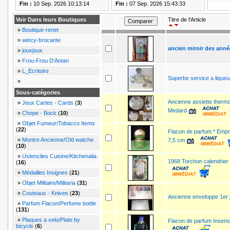
Fin :
10 Sep. 2026 10:13:14
Fin :
07 Sep. 2026 15:43:33
Voir Dans leurs Boutiques
Titre de l'Article
»
Boutique-renet
»
wincy-brocante
ancien miroir des anné
»
jouxjoux
»
Frou-Frou D'Antan
»
L_Ecritoire
Superbe service a liqueur 
»
Sous-catégories
Ancienne assiette thermo
»
Jeux Cartes - Cards
(
3
)
Medard
»
Chope - Bock
(
10
)
»
Objet Fumeur/Tobacco Items
(
22
)
Flacon de parfum * Empr
»
Montre Ancienne/Old watche
7,5 cm
(
10
)
»
Ustenciles Cuisine/Kitchenalia
1968 Torchon calendrier 
(
16
)
»
Médailles Insignes
(
21
)
»
Objet Militaire/Militaria
(
31
)
»
Couteaux - Knives
(
23
)
Ancienne enveloppe 1er 
»
Parfum Flacon/Perfume bottle
(
131
)
»
Plaques a velo/Plate by
Flacon de parfum Insen
bicycle
(
6
)