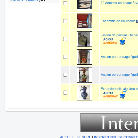
»
Autres - Orthers
(
52
)
12 Anciens couteaux à v
Ensemble de couteaux
Flacon de parfum Theos
Ancien personnage figuri
Ancien personnage figuri
Exceptionnelle aiguière e
ACCUEIL
|
VENDRE
|
INSCRIPTION
|
Se CONNE