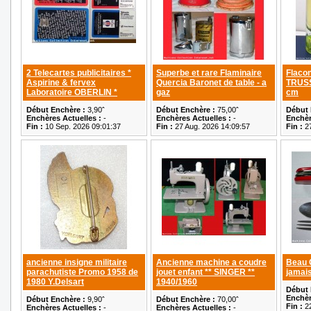
2 Telecartes publicitaires *
Superbe et rare Flaminaire
Flacon
Aspirine & fervex
Quercia Baronet de table - a
TRUSS
Laboratoire OBERLIN *
gaz
cm
Début Enchère :
3,90ˆ
Début Enchère :
75,00ˆ
Début 
Enchères Actuelles :
-
Enchères Actuelles :
-
Enchèr
Fin :
10 Sep. 2026 09:01:37
Fin :
27 Aug. 2026 14:09:57
Fin :
27
ancienne insigne militaire
Ancienne machine a coudre
Beau 
parachutiste Promo 1958 de
jouet enfant ** SINGER **
jamais
1980 Y.Delsart
1940/1960
Début 
Enchèr
Début Enchère :
9,90ˆ
Début Enchère :
70,00ˆ
Fin :
22
Enchères Actuelles :
-
Enchères Actuelles :
-