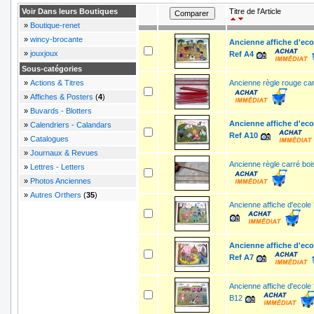
Voir Dans leurs Boutiques
Titre de l'Article
»
Boutique-renet
»
wincy-brocante
Ancienne affiche d'ecol
»
jouxjoux
Ref A4
Sous-catégories
»
Actions & Titres
Ancienne règle rouge car
»
Affiches & Posters
(
4
)
»
Buvards - Blotters
Ancienne affiche d'ecol
»
Calendriers - Calandars
Ref A10
»
Catalogues
»
Journaux & Revues
Ancienne règle carré boi
»
Lettres - Letters
»
Photos Anciennes
»
Autres Orthers
(
35
)
Ancienne affiche d'ecole 
Ancienne affiche d'ecol
Ref A7
Ancienne affiche d'ecole 
B12