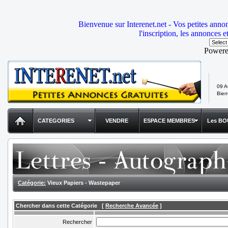
Bienvenue sur Interenet.net - Vos petites anno
l'inscription, les annonces e
Power
09 A
Bie
CATEGORIES
VENDRE
ESPACE MEMBRES
Les BO
Catégorie:
Vieux Papiers - Wastepaper
Chercher dans cette Catégorie
[
Recherche Avancée
]
Rechercher