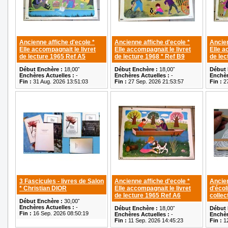
Ancienne affiche d'ecole *
Ancienne affiche d'ecole *
Ancien
Elle accompagnait le livret
Elle accompagnait le livret
Elle a
de lecture 1965 Ref A5
de lecture 1968 * Ref B9
de lec
Début Enchère :
18,00ˆ
Début Enchère :
18,00ˆ
Début 
Enchères Actuelles :
-
Enchères Actuelles :
-
Enchèr
Fin :
31 Aug. 2026 13:51:03
Fin :
27 Sep. 2026 21:53:57
Fin :
27
3 Fascicules - livres de Salon
Ancienne affiche d'ecole *
Ancien
* Christian DIOR
Elle accompagnait le livret
d'écol
de lecture 1965 Ref A6
collec
Début Enchère :
30,00ˆ
Enchères Actuelles :
-
Début Enchère :
18,00ˆ
Début 
Fin :
16 Sep. 2026 08:50:19
Enchères Actuelles :
-
Enchèr
Fin :
11 Sep. 2026 14:45:23
Fin :
12