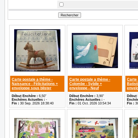
Carte postale a thème -
Carte postale a thème -
Carte 
Naissance - Félicitations +
Colombe - Sybile +
Batis
enveloppe sous blister
enveloppe - Neuf
envelo
Début Enchère :
6,50ˆ
Début Enchère :
3,90ˆ
Début 
Enchères Actuelles :
-
Enchères Actuelles :
-
Enchèr
Fin :
30 Sep. 2026 18:38:40
Fin :
01 Oct. 2026 10:54:34
Fin :
30