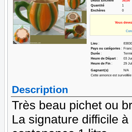
Début Enchère
39,00ˆ
Quantité
1
Enchères
0
Vous devez
Con
Lieu
:
83830
Pays ou catégories
:
Fran
Durée
:
Termi
Heure de Départ
:
03 Ju
Heure de Fin
:
29 Ju
Gagnant(s)
N/A
Cette annonce est surveillée 
Description
Très beau pichet ou br
La signature difficile à