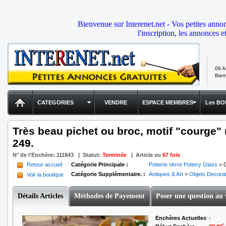
Bienvenue sur Interenet.net - Vos petites anno
l'inscription, les annonces e
09 A
Bie
CATEGORIES
VENDRE
ESPACE MEMBRES
Les BO
Très beau pichet ou broc, motif "courge"
249.
N° de l'Enchère:
111843
|
Statut
:
Terminée
| Article vu
67 fois
Retour accueil
Catégorie Principale :
Potterie Verre Pottery Glass
> C
Catégorie Supplémentaire. :
Antiques & Art
>
Objets Decorat
Voir la boutique
Détails Articles
Méthodes de Payement
Poser une question au
Enchères Actuelles
-