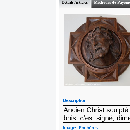
Détails Articles
Méthodes de Payem
Description
Ancien Christ sculpté
bois, c’est signé, di
Images Enchères