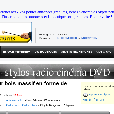
erenet.net - Vos petites annonces gratuites, venez vendre vos objets neu
l'inscription, les annonces et la boutique sont gratuites. Bonne visite !
08 Aug. 2026
17:41:38
Bienvenue !!
Se CONNECTER
or
INSCRIPTION
ESPACE MEMBRES
Les BOUTIQUES
OBJETS RECHERCHES
AIDE & FAQ
ur bois massif en forme de
Enchérisseur ou vendeur
statut
Imprimer un Aperçu
rticle vu
48 fois
Enchère à un ami
Antiques & Art
> Bois Artisana /Woodenware
e. :
Collections - Collectables
> Objets Religieux - Religious