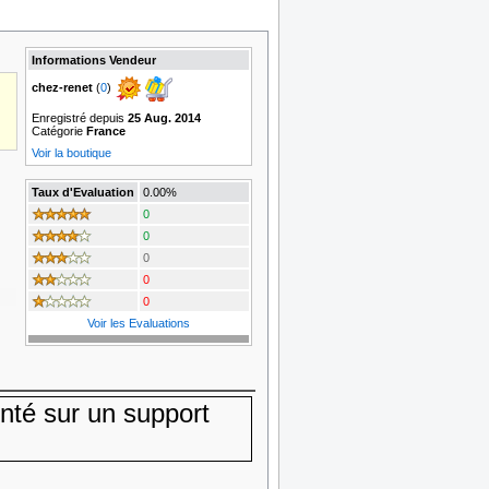
Informations Vendeur
chez-renet
(
0
)
Enregistré depuis
25 Aug. 2014
Catégorie
France
Voir la boutique
Taux d'Evaluation
0.00%
0
0
0
0
0
Voir les Evaluations
nté sur un support