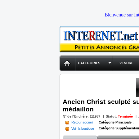
Bienvenue sur Int
CATEGORIES
VENDRE
Ancien Christ sculpté s
médaillon
N° de l'Enchère:
111957
|
Statut
:
Terminée
| A
Retour accueil
Catégorie Principale :
Catégorie Supplémentair
Voir la boutique