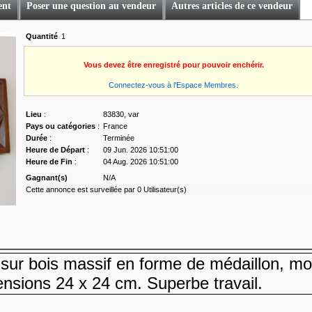
ent
Poser une question au vendeur
Autres articles de ce vendeur
Quantité
1
Vous devez être enregistré pour pouvoir enchérir.
Connectez-vous à l'Espace Membres.
Lieu
:
83830, var
Pays ou catégories
:
France
Durée
:
Terminée
Heure de Départ
:
09 Jun. 2026 10:51:00
Heure de Fin
:
04 Aug. 2026 10:51:00
Gagnant(s)
N/A
Cette annonce est surveillée par 0 Utilisateur(s)
 sur bois massif en forme de médaillon, mo
mensions 24 x 24 cm. Superbe travail.