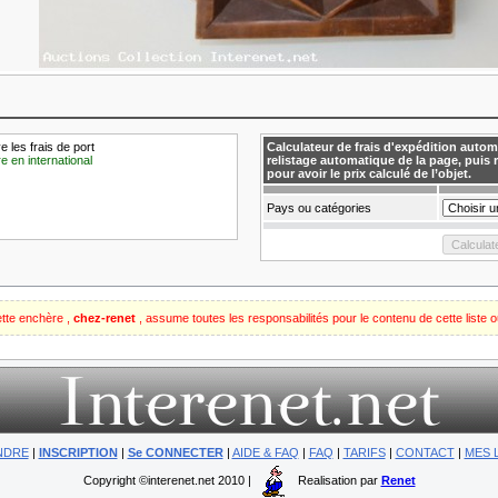
 les frais de port
Calculateur de frais d'expédition autom
e en international
relistage automatique de la page, puis 
pour avoir le prix calculé de l’objet.
Pays ou catégories
ette enchère ,
chez-renet
, assume toutes les responsabilités pour le contenu de cette liste 
NDRE
|
INSCRIPTION
|
Se CONNECTER
|
AIDE & FAQ
|
FAQ
|
TARIFS
|
CONTACT
|
MES 
Copyright ©interenet.net 2010 |
Realisation par
Renet