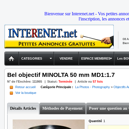
Bienvenue sur Interenet.net - Vos petites anno
l'inscription, les annonces e
08 A
Bie
CATEGORIES
VENDRE
ESPACE MEMBRES
Les BO
Bel objectif MINOLTA 50 mm MD1:1.7
N° de l'Enchère:
111865
|
Statut
:
Terminée
| Article vu
57 fois
Retour accueil
Catégorie Principale :
La Photos - Photography
>
Objectifs 
Voir la boutique
Détails Articles
Méthodes de Payement
Poser une question au
Quantité
1