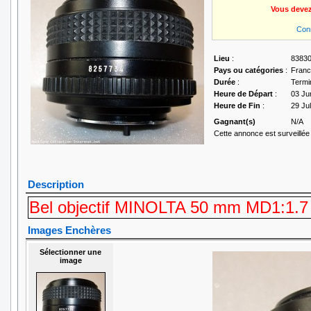
Vous devez
Con
Lieu
:
83830
Pays ou catégories
:
Fran
Durée
:
Termi
Heure de Départ
:
03 Ju
Heure de Fin
:
29 Ju
Gagnant(s)
N/A
Cette annonce est surveillée 
Description
Bel objectif MINOLTA 50 mm MD1:1.7
Images Enchères
Sélectionner une
image